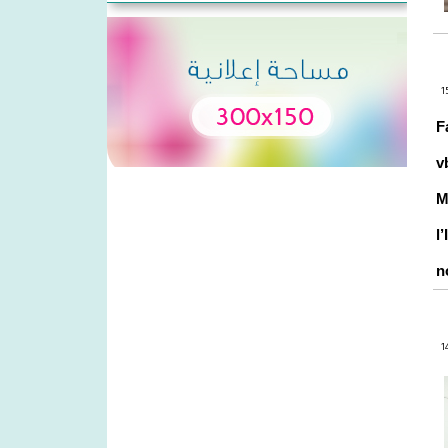
F
v
M
l
n