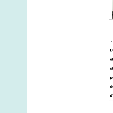
D
e
s
p
d
d