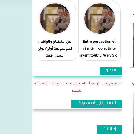
Entre perception et
بين الانطباع والواقع...
réalité : l'objectivité
الموضوعية أولى/الولي
avant tout/ El Wely Sidi
سيدي هيبه
Heiba
فيديو
تصريح وزير خارجية ألمانيا حول اهمية موريتانيا وتعاونها
المثمر
تابعنا على فيسبوك
إعلانات