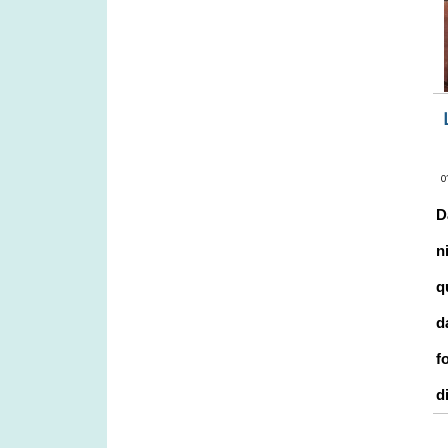
D
n
q
d
f
d