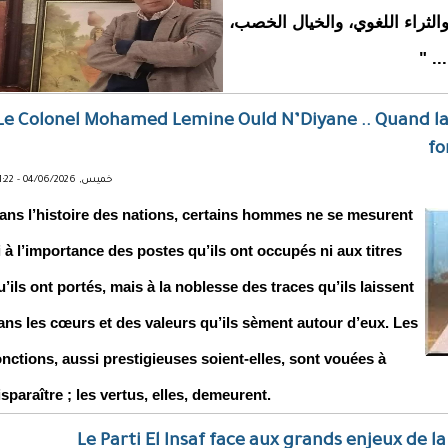
لثراء اللغوي، والخيال الخصب،
.. "
Le Colonel Mohamed Lemine Ould N’Diyane .. Quand la
fo
خميس, 04/06/2026 - 01:22
ans l’histoire des nations, certains hommes ne se mesurent
i à l’importance des postes qu’ils ont occupés ni aux titres
u’ils ont portés, mais à la noblesse des traces qu’ils laissent
ans les cœurs et des valeurs qu’ils sèment autour d’eux. Les
onctions, aussi prestigieuses soient-elles, sont vouées à
isparaître ; les vertus, elles, demeurent.
Le Parti El Insaf face aux grands enjeux de l