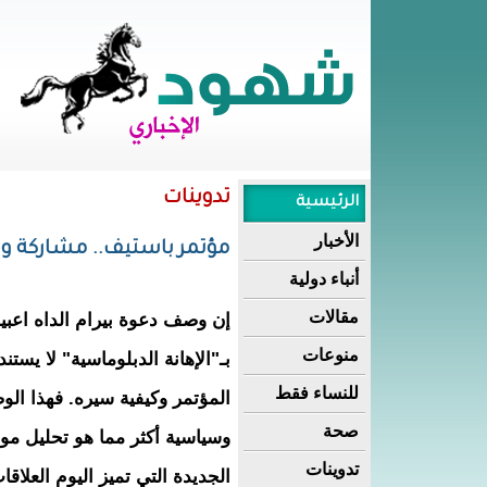
تدوينات
الرئيسية
الأخبار
مؤتمر باستيف.. مشاركة و
أنباء دولية
مقالات
إن وصف دعوة بيرام الداه اعب
منوعات
بـ"الإهانة الدبلوماسية" لا يست
للنساء فقط
المؤتمر وكيفية سيره. فهذا الو
صحة
وسياسية أكثر مما هو تحليل مو
تدوينات
الجديدة التي تميز اليوم العلاق