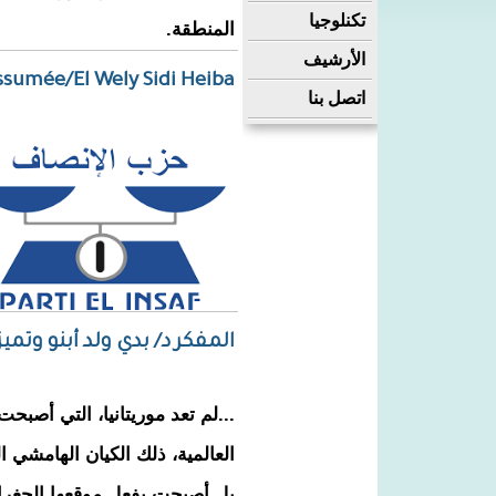
تكنلوجيا
المنطقة.
الأرشيف
ssumée/El Wely Sidi Heiba
اتصل بنا
المفكر د/ بدي ولد أبنو وتم
...لم تعد موريتانيا، التي أصب
العالمية، ذلك الكيان الهامشي ا
بل أصبحت بفعل موقعها الجغرافي