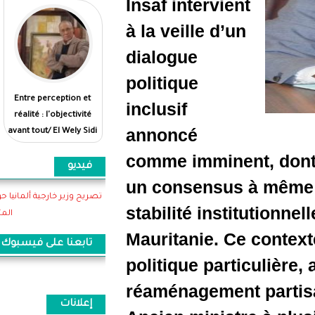
Insaf inte
à la veille
dialogue
politique
Entre perception et
بين الانطباع والواقع...
inclusif
réalité : l'objectivité
الموضوعية أولى/الولي
annoncé
avant tout/ El Wely Sidi
سيدي هيبه
Heiba
comme imm
فيديو
un consen
تصريح وزير خارجية ألمانيا حول اهمية موريتانيا وتعاونها
stabilité 
المثمر
Mauritani
تابعنا على فيسبوك
politique 
réaménage
إعلانات