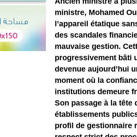
Ancien mi
ministre,
l’apparei
des scand
mauvaise 
progressi
devenue au
moment où 
institutio
Son passag
établisse
profil de 
respect s