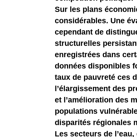
Sur les pl
considéra
cependant
structurel
enregistré
données d
taux de p
l’élargis
et l’amél
populatio
disparité
Les secteu