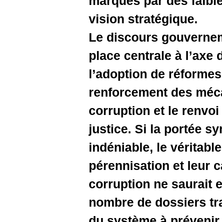
marqués pa
vision str
Le discou
place cent
l’adoption
renforcem
corruption
justice. 
indéniable
pérennisat
corruptio
nombre de 
du systèm