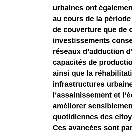
urbaines 
au cours 
de couver
investiss
réseaux d
capacités 
ainsi que 
infrastruc
l’assainis
améliorer
quotidien
Ces avanc