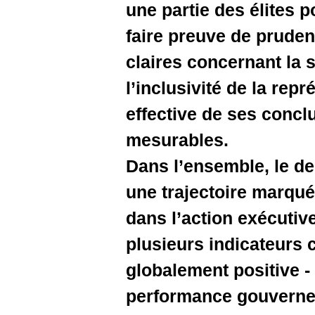
une partie
faire preu
claires co
l’inclusiv
effective
mesurabl
Dans l’en
une traje
dans l’act
plusieurs 
globalemen
performan