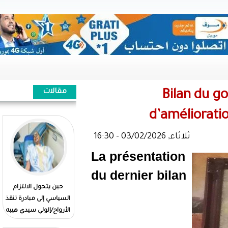
مقالات
La présen
du dernier
حين يتحول الالتزام
Quand l'engagement
السياسي إلى مبادرة تنقذ
politique se traduit par
الأرواح/إلولي سيدي هيبه
un geste qui sauve des
vies//El Wely Sidi Heiba