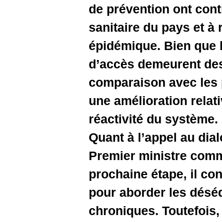
de prévent
sanitaire 
épidémique
d’accès d
comparais
une amélio
réactivité
Quant à l’
Premier m
prochaine 
pour abord
chronique