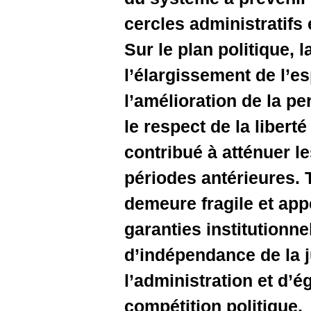
cercles a
Sur le pla
l’élargiss
l’amélior
le respect
contribué
périodes a
demeure f
garanties
d’indépend
l’administ
compétitio