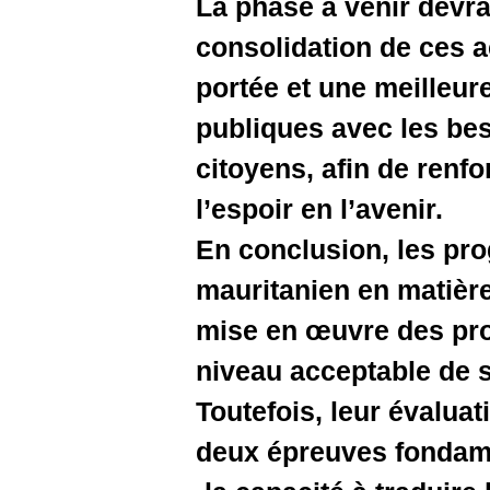
La phase à
consolidat
portée et 
publiques 
citoyens, 
l’espoir en
En conclu
mauritani
mise en œ
niveau acc
Toutefois,
deux épre