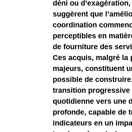
déni ou d
suggèrent 
coordinat
perceptib
de fournit
Ces acquis
majeurs, c
possible d
transitio
quotidien
profonde,
indicateur