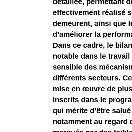
détaillée,
effectivem
demeurent
d’amélior
Dans ce ca
notable da
sensible 
différents
mise en œ
inscrits 
qui mérite
notamment