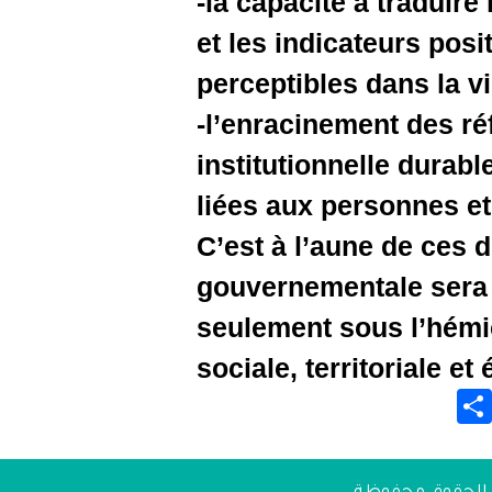
-la capaci
et les ind
perceptibl
-l’enraci
institutio
liées aux
C’est à l’
gouvernem
seulement
sociale, t