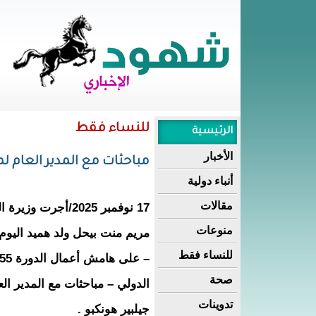
للنساء فقط
الرئيسية
الأخبار
مباحثات مع المدير العام ل
أنباء دولية
مقالات
17 نوفمبر 2025/أجر
منوعات
للنساء فقط
صحة
الدولي – مباحثات مع المدير ال
تدوينات
جيلبير هونكبو .