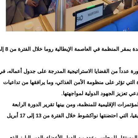
للأغذية والزراعة (الفاو)، المنعقدة بمقر المنظمة في العاص
ة عدداً من القضايا الاستراتيجية المدرجة على جدول أعماله، في
 التي تؤثر على منظومة الأمن الغذائي، وما يرافقها من تداعيات
عي تعزيز الجهود الدولية لمواجهتها.
تمرات الإقليمية للمنظمة، ومن بينها تقرير الدورة الرابعة
والثلاثين للمؤتمر الإقليمي لإفريقيا، التي احتضنتها نواكشوط خلال الفترة من 13 إلى 17 أبريل
المستقل للمجلس وعدد من الدول الأعضاء بالدور البارز الذي