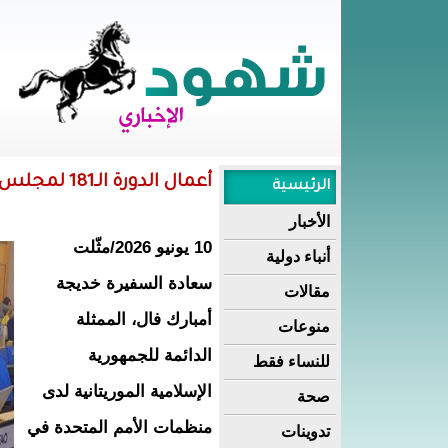
أعمال الدورة الـ181 لمجلس منظمة الأغذية والزراعة في روما
الرئيسية
الأخبار
10 يونيو 2026/مثّلت
أنباء دولية
سعادة السفيرة خديجة
مقالات
أمبارك فال، الممثلة
منوعات
الدائمة للجمهورية
للنساء فقط
الإسلامية الموريتانية لدى
صحة
منظمات الأمم المتحدة في
تدوينات