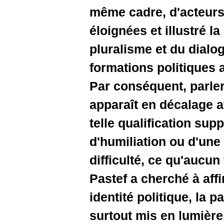
même cadr
éloignées 
pluralisme
formations
Par consé
apparaît 
telle qual
d'humilia
difficulté
Pastef a c
identité p
surtout m