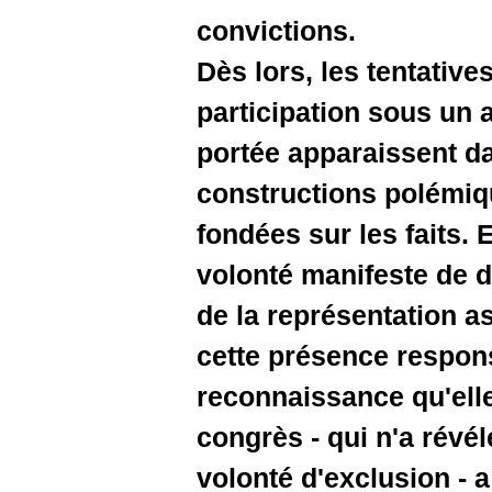
convictio
Dès lors, 
participat
portée ap
construct
fondées su
volonté ma
de la repr
cette pré
reconnais
congrès - 
volonté d'