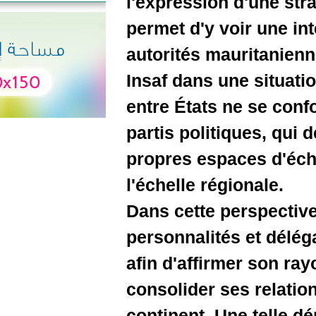
l'expressi
permet d'y
autorités
Insaf dan
entre État
partis pol
propres e
l'échelle 
Dans cette
personnal
afin d'af
consolider
continent.