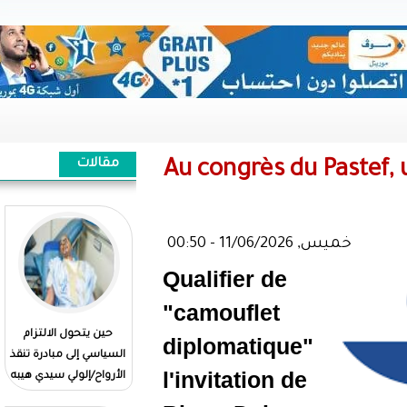
مقالات
Au congrè
Qualifier 
"camoufle
حين يتحول الالتزام
Quand l'engagement
diplomati
السياسي إلى مبادرة تنقذ
politique se traduit par
l'invitatio
الأرواح/إلولي سيدي هيبه
un geste qui sauve des
vies//El Wely Sidi Heiba