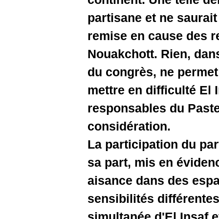
partisane
remise en
Nouakchot
du congrè
mettre en 
responsab
considéra
La partici
sa part, 
aisance d
sensibilit
simultané