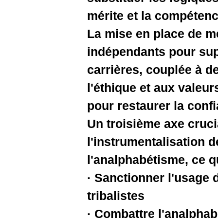
mérite et
La mise e
indépenda
carrières
l'éthique 
pour resta
Un troisiè
l'instrume
l'analphab
· Sanction
tribalistes
· Combatt