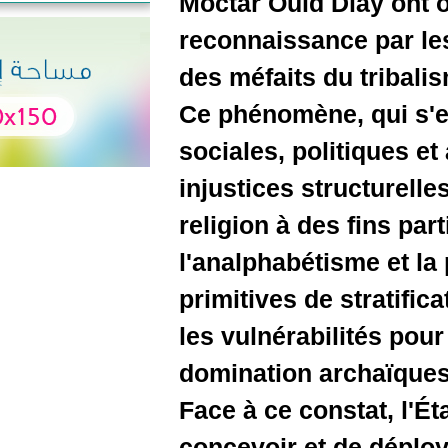
Moctar Oul
reconnaiss
des méfait
Ce phénom
sociales, 
injustices
religion à
l'analpha
primitives
les vulnér
dominatio
Face à ce 
concevoir