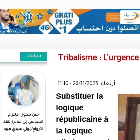
مقالات
Tribalism
Substituer
logique
حين يتحول الالتزام
Quand l'engagement
républica
السياسي إلى مبادرة تنقذ
politique se traduit par
la logique
الأرواح/إلولي سيدي هيبه
un geste qui sauve des
vies//El Wely Sidi Heiba