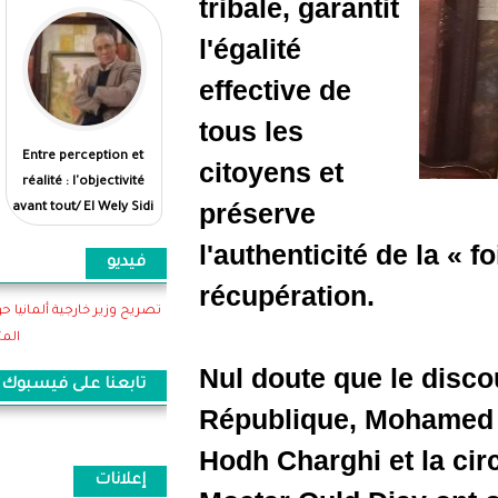
tribale, ga
l'égalité
effective 
tous les
Entre perception et
بين الانطباع والواقع...
citoyens e
réalité : l'objectivité
الموضوعية أولى/الولي
préserve
avant tout/ El Wely Sidi
سيدي هيبه
Heiba
l'authenti
فيديو
récupérat
تصريح وزير خارجية ألمانيا حول اهمية موريتانيا وتعاونها
المثمر
Nul doute
تابعنا على فيسبوك
Républiqu
Hodh Charg
إعلانات