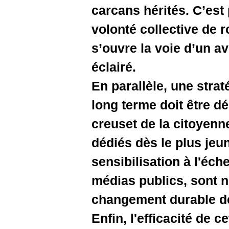
carcans hé
volonté c
s’ouvre la
éclairé.
En parallè
long terme
creuset d
dédiés dè
sensibilis
médias pu
changemen
Enfin, l'e