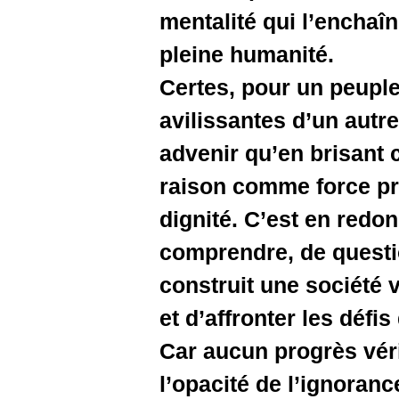
mentalité 
pleine hu
Certes, p
avilissant
advenir qu
raison co
dignité. 
comprendr
construit
et d’affro
Car aucun
l’opacité 