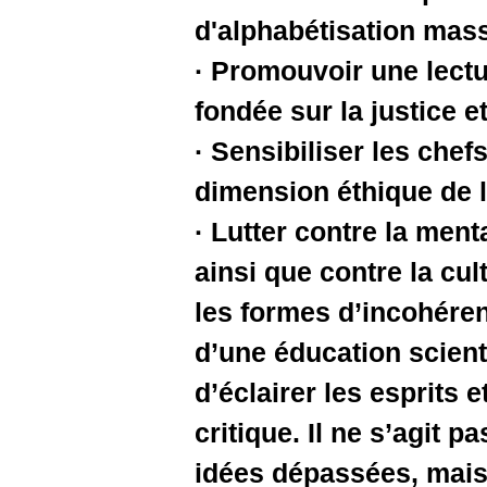
d'alphabé
· Promouvo
fondée sur
· Sensibil
dimension
· Lutter c
ainsi que 
les forme
d’une éduc
d’éclairer
critique. 
idées dépa