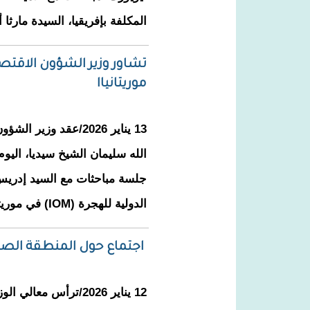
المكلفة بإفريقيا، السيدة مارثا أ
تشاور وزير الشؤون الاقتصا
موريتانياا
13 يناير 2026/عقد وزير
الله سليمان الشيخ سيديا، اليوم
جلسة مباحثات مع السيد إدريس
الدولية للهجرة (IOM) في موريتانيا.
اجتماع حول المنطقة الصن
12 يناير 2026/ترأس معا